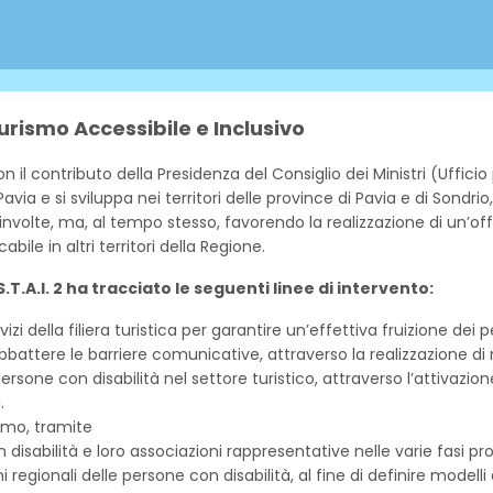
Turismo Accessibile e Inclusivo
l contributo della Presidenza del Consiglio dei Ministri (Ufficio 
via e si sviluppa nei territori delle province di Pavia e di Sondrio,
nvolte, ma, al tempo stesso, favorendo la realizzazione di un’of
le in altri territori della Regione.
.T.A.I. 2 ha tracciato le seguenti linee di intervento:
zi della filiera turistica per garantire un’effettiva fruizione dei p
battere le barriere comunicative, attraverso la realizzazione d
rsone con disabilità nel settore turistico, attraverso l’attivazion
.
ismo, tramite
n disabilità e loro associazioni rappresentative nelle varie fasi
ni regionali delle persone con disabilità, al fine di definire mode