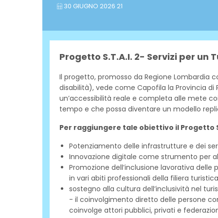
30 GIUGNO 2026 21
Progetto S.T.A.I. 2- Servizi per un 
Il progetto, promosso da Regione Lombardia con i
disabilità), vede come Capofila la Provincia di Pa
un’accessibilità reale e completa alle mete coi
tempo e che possa diventare un modello replicabi
Per raggiungere tale obiettivo il Progetto S
Potenziamento delle infrastrutture e dei servi
Innovazione digitale come strumento per ab
Promozione dell’inclusione lavorativa delle pe
in vari abiti professionali della filiera turistica
sostegno alla cultura dell’inclusività nel tur
- il coinvolgimento diretto delle persone co
coinvolge attori pubblici, privati e federazio