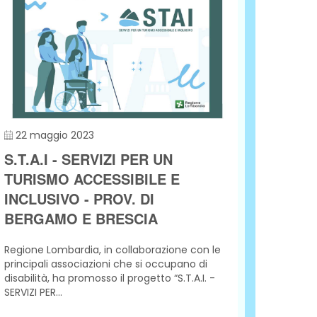
22 maggio 2023
11 ma
S.T.A.I - SERVIZI PER UN
PRO
TURISMO ACCESSIBILE E
ANTI
INCLUSIVO - PROV. DI
UN S
BERGAMO E BRESCIA
FINA
Regione Lombardia, in collaborazione con le
L'event
principali associazioni che si occupano di
parteci
disabilità, ha promosso il progetto “S.T.A.I. -
evento 
SERVIZI PER...
posto in