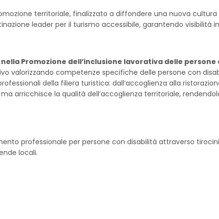
ozione territoriale, finalizzato a diffondere una nuova cultura de
ione leader per il turismo accessibile, garantendo visibilità int
nella Promozione dell’inclusione lavorativa delle persone c
vo valorizzando competenze specifiche delle persone con disabilit
professionali della filiera turistica: dall’accoglienza alla ristora
a arricchisce la qualità dell’accoglienza territoriale, rendendo
ento professionale per persone con disabilità attraverso tirocini 
ende locali.