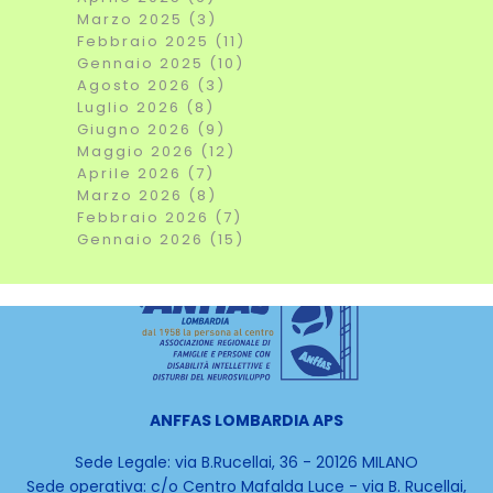
Marzo 2025 (3)
Febbraio 2025 (11)
Gennaio 2025 (10)
Agosto 2026 (3)
Luglio 2026 (8)
Giugno 2026 (9)
Maggio 2026 (12)
Aprile 2026 (7)
Marzo 2026 (8)
Febbraio 2026 (7)
Gennaio 2026 (15)
ANFFAS LOMBARDIA APS
Sede Legale: via B.Rucellai, 36 - 20126 MILANO
Sede operativa:
c/o Centro Mafalda Luce -
via B. Rucellai,