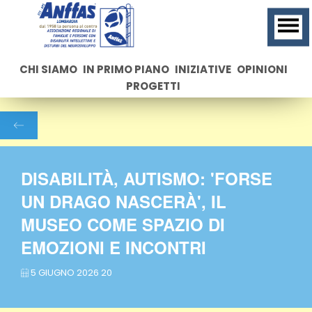
CHI SIAMO
IN PRIMO PIANO
INIZIATIVE
OPINIONI
PROGETTI
DISABILITÀ, AUTISMO: 'FORSE
UN DRAGO NASCERÀ', IL
MUSEO COME SPAZIO DI
EMOZIONI E INCONTRI
5 GIUGNO 2026 20