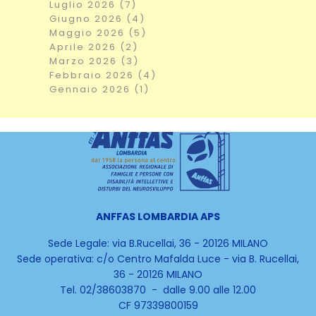
Luglio 2026 (7)
Giugno 2026 (4)
Maggio 2026 (5)
Aprile 2026 (2)
Marzo 2026 (3)
Febbraio 2026 (4)
Gennaio 2026 (1)
ANFFAS LOMBARDIA APS
Sede Legale: via B.Rucellai, 36 - 20126 MILANO
Sede operativa:
c/o Centro Mafalda Luce -
via B. Rucellai,
36 - 20126 MILANO
Tel. 02/38603870 - dalle 9.00 alle 12.00
CF 97339800159