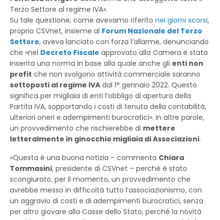
Terzo Settore al regime IVA».
Su tale questione, come avevamo riferito
nei giorni scorsi
,
proprio CSVnet, insieme al
Forum Nazionale del Terzo
Settore
, aveva lanciato con forza l’allarme, denunciando
che «nel
Decreto Fiscale
approvato alla Camera è stata
inserita una norma in base alla quale anche gli
enti non
profit
che non svolgono attività commerciale saranno
sottoposti al regime IVA
dal 1° gennaio 2022. Questo
significa per migliaia di enti l’obbligo di apertura della
Partita IVA, sopportando i costi di tenuta della contabilità,
ulteriori oneri e adempimenti burocratici». In altre parole,
un provvedimento che rischierebbe di
mettere
letteralmente in ginocchio migliaia di Associazioni
.
«Questa è una buona notizia – commenta
Chiara
Tommasini
, presidente di CSVnet – perché è stato
scongiurato, per il momento, un provvedimento che
avrebbe messo in difficoltà tutto l’associazionismo, con
un aggravio di costi e di adempimenti burocratici, senza
per altro giovare alla Casse dello Stato, perché la novità