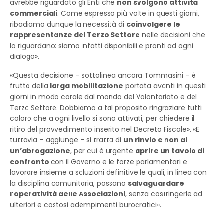
avrebbe riguardato gli Enti che
non svolgono attività
commerciali
. Come espresso più volte in questi giorni,
ribadiamo dunque la necessità di
coinvolgere le
rappresentanze del Terzo Settore
nelle decisioni che
lo riguardano: siamo infatti disponibili e pronti ad ogni
dialogo».
«Questa decisione – sottolinea ancora Tommasini – è
frutto della
larga mobilitazione
portata avanti in questi
giorni in modo corale dal mondo del Volontariato e del
Terzo Settore. Dobbiamo a tal proposito ringraziare tutti
coloro che a ogni livello si sono attivati, per chiedere il
ritiro del provvedimento inserito nel Decreto Fiscale». «E
tuttavia – aggiunge – si tratta di
un rinvio e non di
un’abrogazione
, per cui è urgente
aprire un tavolo di
confronto
con il Governo e le forze parlamentari e
lavorare insieme a soluzioni definitive le quali, in linea con
la disciplina comunitaria, possano
salvaguardare
l’operatività delle Associazioni
, senza costringerle ad
ulteriori e costosi adempimenti burocratici».