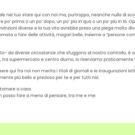
le nel tuo stare qui con noi ma, purtroppo, neanche nulla di scont
 po’ prima o un po’ dopo, un po’ più in qua o un po’ più in là. O
inzioni diverse e la tua vita avrebbe preso una piega molto dive
iornata a fare delle attività, magari belle, insieme a “persone c
lto- da diverse circostanze che sfuggono al nostro controllo, è a
a, tra supermercato e centro diurno, lo riserviamo praticamente 
qui fra noi non merita i titoli di giornali e le inaugurazioni isti
mente più bello e prezioso per te e per tutti noi.
i tornare a casa.
n posso fare a meno di pensare, tra me e me: