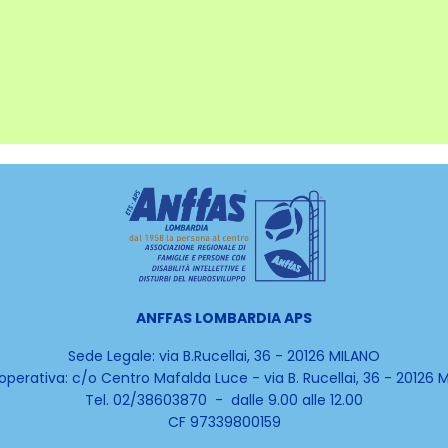
ANFFAS LOMBARDIA APS
Sede Legale: via B.Rucellai, 36 - 20126 MILANO
operativa:
c/o Centro Mafalda Luce -
via B. Rucellai, 36 - 20126
Tel. 02/38603870 - dalle 9.00 alle 12.00
CF 97339800159