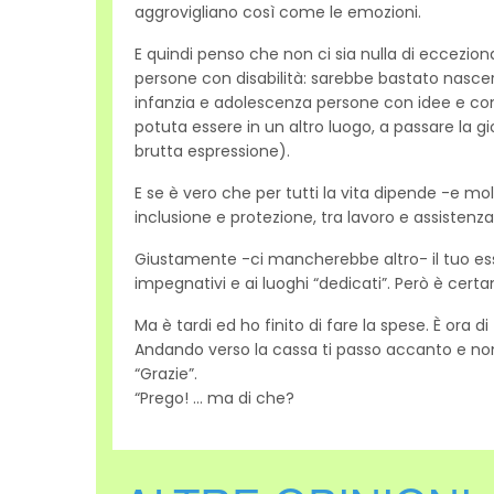
aggrovigliano così come le emozioni.
E quindi penso che non ci sia nulla di ecceziona
persone con disabilità: sarebbe bastato nascere
infanzia e adolescenza persone con idee e conv
potuta essere in un altro luogo, a passare la g
brutta espressione).
E se è vero che per tutti la vita dipende -e mo
inclusione e protezione, tra lavoro e assistenz
Giustamente -ci mancherebbe altro- il tuo essere 
impegnativi e ai luoghi “dedicati”. Però è certa
Ma è tardi ed ho finito di fare la spese. È ora d
Andando verso la cassa ti passo accanto e no
“Grazie”.
“Prego! … ma di che?