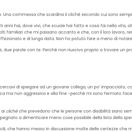
ato. Una commessa che scardina il cliché secondo cui sono sempre
i anni hai, dove vivi, che scuole hai fatto e cosa fai nella vita, o
ti familiari che mi passano accanto e che, con il loro lavoro, ren
affezionato e di lunga data. Non ho potuto fare a meno di notare c
 due parole con te. Perché non riuscivo proprio a trovare un pr
 cercavi di spiegare ad un giovane collega, un po’ impacciato,
usca ma non aggressiva e alla fine -perché mi sono fermato face
o ai
cliché
che prevedono che le persone con disabilità siano sempr
mpegnato a dimenticare meno cose possibile della lista della spe
ficili, che hanno messo in discussione molte delle certezze che mi