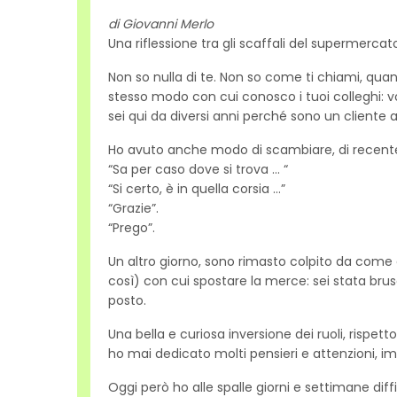
di Giovanni Merlo
Una riflessione tra gli scaffali del supermerc
Non so nulla di te. Non so come ti chiami, quant
stesso modo con cui conosco i tuoi colleghi: vol
sei qui da diversi anni perché sono un cliente 
Ho avuto anche modo di scambiare, di recente,
“Sa per caso dove si trova … “
“Si certo, è in quella corsia …”
“Grazie”.
“Prego”.
Un altro giorno, sono rimasto colpito da come
così) con cui spostare la merce: sei stata br
posto.
Una bella e curiosa inversione dei ruoli, rispett
ho mai dedicato molti pensieri e attenzioni, i
Oggi però ho alle spalle giorni e settimane dif