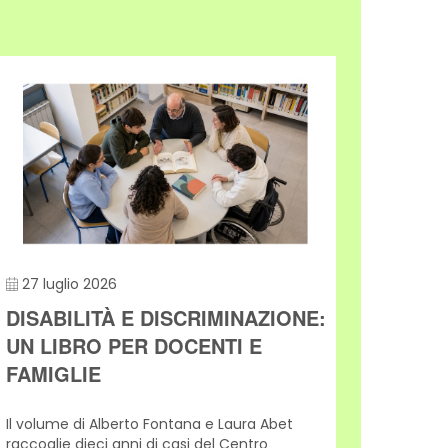
27 luglio 2026
21 lu
DISABILITÀ E DISCRIMINAZIONE:
DISA
UN LIBRO PER DOCENTI E
PROG
FAMIGLIE
NELL
Il volume di Alberto Fontana e Laura Abet
L’inclu
raccoglie dieci anni di casi del Centro
banchi 