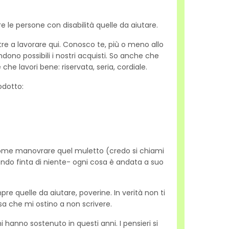
 le persone con disabilità quelle da aiutare.
ltre a lavorare qui. Conosco te, più o meno allo
dono possibili i nostri acquisti. So anche che
he lavori bene: riservata, seria, cordiale.
odotto:
 come manovrare quel muletto (credo si chiami
ndo finta di niente- ogni cosa è andata a suo
e quelle da aiutare, poverine. In verità non ti
sa che mi ostino a non scrivere.
 hanno sostenuto in questi anni. I pensieri si