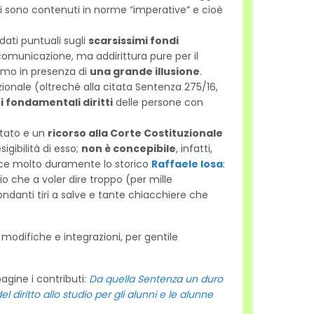
ìpi sono contenuti in norme “imperative” e cioè
 dati puntuali sugli
scarsissimi fondi
 comunicazione, ma addirittura pure per il
siamo in presenza di
una grande illusione
.
zionale (oltreché alla citata Sentenza 275/16,
 i fondamentali diritti
delle persone con
Stato e un
ricorso alla Corte Costituzionale
igibilità di esso;
non è concepibile
, infatti,
isce molto duramente lo storico
Raffaele Iosa
:
io che a voler dire troppo (per mille
ndanti tiri a salve e tante chiacchiere che
i modifiche e integrazioni, per gentile
agine i contributi:
Da quella Sentenza un duro
del diritto allo studio per gli alunni e le alunne