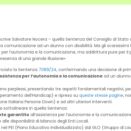
crive Salvatore Nocera – quella Sentenza del Consiglio di Stato c
la comunicazione ad un alunno con disabilità. Ma gli scarsissimi 
za per l’autonomia e la comunicazione, ma addirittura pure per il 
 presenza di una grande illusione»
nunciato la Sentenza
7089/24
, confermando una decisione di prim
assistenza per l’autonomia e la comunicazione
ad un alunno 
no perplessi, presentando tre aspetti fondamentali negativi, per 
Superamento dell’Handicap) e ripreso su
queste stesse pagine
, n
ne Italiana Persone Down) e ad altri ulteriori interventi.
a sottolineare in quella Sentenza:
nte garantito
all’assistenza per l’autonomia e la comunicazione,
lle disponibilità di bilancio degli Enti Locali.
nel PEI (Piano Educativo Individualizzato) dal GLO (Gruppo di La