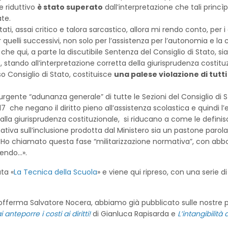
e riduttivo
è stato superato
dall’interpretazione che tali princ
te.
tati, assai critico e talora sarcastico, allora mi rendo conto, per i
 quelli successivi, non solo per l’assistenza per l’autonomia e la
, che qui, a parte la discutibile Sentenza del Consiglio di Stato, 
, stando all’interpretazione corretta della giurisprudenza costitu
so Consiglio di Stato, costituisce
una palese violazione di tutti
rgente “adunanza generale” di tutte le Sezioni del Consiglio di 
17 che negano il diritto pieno all’assistenza scolastica e quindi l’es
alla giurisprudenza costituzionale, si riducano a come le defin
mativa sull’inclusione prodotta dal Ministero sia un pastone parola
o. Ho chiamato questa fase “militarizzazione normativa”, con abbo
tendo…».
ta «
La Tecnica della Scuola
» e viene qui ripreso, con una serie d
 sofferma Salvatore Nocera, abbiamo già pubblicato sulle nostre p
 anteporre i costi ai diritti!
di Gianluca Rapisarda e
L’intangibilità 