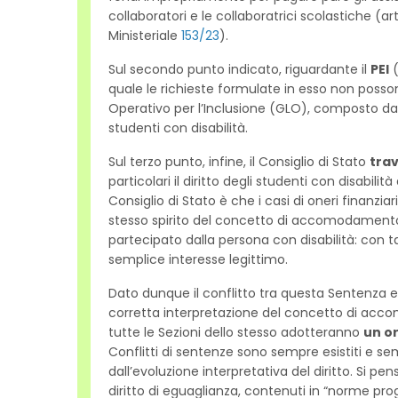
collaboratori e le collaboratrici scolastiche (ar
Ministeriale
153/23
).
Sul secondo punto indicato, riguardante il
PEI
(
quale le richieste formulate in esso non posso
Operativo per l’Inclusione (GLO), composto dai d
studenti con disabilità.
Sul terzo punto, infine, il Consiglio di Stato
tra
particolari il diritto degli studenti con disabil
Consiglio di Stato è che i casi di oneri finanzi
stesso spirito del concetto di accomodamento r
partecipato dalla persona con disabilità: con tal
semplice interesse legittimo.
Dato dunque il conflitto tra questa Sentenza e 
corretta interpretazione del concetto di acco
tutte le Sezioni dello stesso adotteranno
un o
Conflitti di sentenze sono sempre esistiti e se
dall’evoluzione interpretativa del diritto. Si pe
diritto di eguaglianza, contenuti in “norme pr