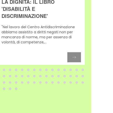
LA DIGNITÀ: IL LIBRO
FAMI
'DISABILITÀ E
Il volu
DISCRIMINAZIONE'
raccogl
Antidis
"Nel lavoro del Centro Antidiscriminazione
scolastic
abbiamo assistito a diritti negati non per
mancanza di norme, ma per assenza di
volontà, di competenze,...