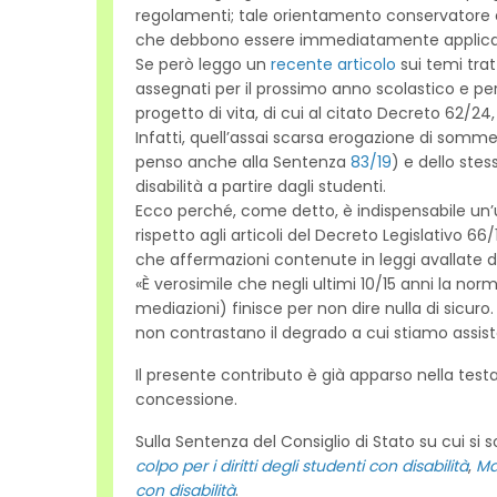
regolamenti; tale orientamento conservatore 
che debbono essere immediatamente applica
Se però leggo un
recente articolo
sui temi trat
assegnati per il prossimo anno scolastico e per
progetto di vita, di cui al citato Decreto 62/24
Infatti, quell’assai scarsa erogazione di somme
penso anche alla Sentenza
83/19
) e dello stes
disabilità a partire dagli studenti.
Ecco perché, come detto, è indispensabile un’u
rispetto agli articoli del Decreto Legislativo 66/
che affermazioni contenute in leggi avallate d
«È verosimile che negli ultimi 10/15 anni la nor
mediazioni) finisce per non dire nulla di sicur
non contrastano il degrado a cui stiamo assis
Il presente contributo è già apparso nella testa
concessione.
Sulla Sentenza del Consiglio di Stato su cui si
colpo per i diritti degli studenti con disabilità
,
Mai
con disabilità
.