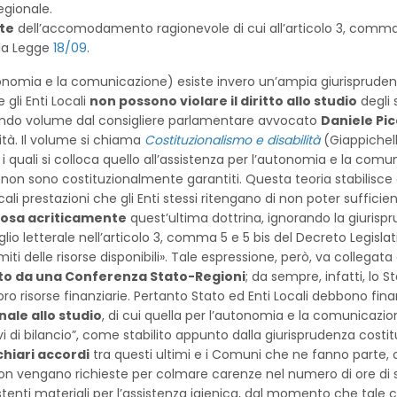
egionale.
nte
dell’accomodamento ragionevole di cui all’articolo 3, comma
n la Legge
18/09
.
autonomia e la comunicazione) esiste invero un’ampia giurisprude
gli Enti Locali
non possono violare il diritto allo studio
degli 
fondo volume dal consigliere parlamentare avvocato
Daniele Pi
ità. Il volume si chiama
Costituzionalismo e disabilità
(Giappichell
ra i quali si colloca quello all’assistenza per l’autonomia e la comu
nto non sono costituzionalmente garantiti. Questa teoria stabilisc
ali prestazioni che gli Enti stessi ritengano di non poter sufficie
osa acriticamente
quest’ultima dottrina, ignorando la giurispr
glio letterale nell’articolo 3, comma 5 e 5 bis del Decreto Legisla
limiti delle risorse disponibili». Tale espressione, però, va collega
o da una Conferenza Stato-Regioni
; da sempre, infatti, lo S
 loro risorse finanziarie. Pertanto Stato ed Enti Locali debbono fi
nale allo studio
, di cui quella per l’autonomia e la comunicazion
 di bilancio”, come stabilito appunto dalla giurisprudenza costit
chiari accordi
tra questi ultimi e i Comuni che ne fanno parte,
on vengano richieste per colmare carenze nel numero di ore di sos
stenti materiali per l’assistenza igienica, dal momento che tal