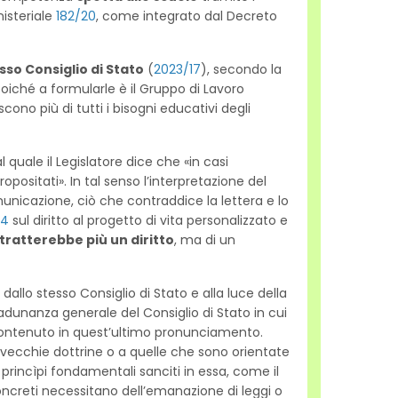
nisteriale
182/20
, come integrato dal Decreto
sso Consiglio di Stato
(
2023/17
), secondo la
oiché a formularle è il Gruppo di Lavoro
ono più di tutti i bisogni educativi degli
al quale il Legislatore dice che «in casi
opositati». In tal senso l’interpretazione del
omunicazione, ciò che contraddice la lettera e lo
24
sul diritto al progetto di vita personalizzato e
 tratterebbe più un diritto
, ma di un
allo stesso Consiglio di Stato e alla luce della
dunanza generale del Consiglio di Stato in cui
 contenuto in quest’ultimo pronunciamento.
a vecchie dottrine o a quelle che sono orientate
i princìpi fondamentali sanciti in essa, come il
oncreti necessitano dell’emanazione di leggi o