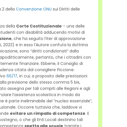
 2 della
Convenzione ONU
sui Diritti delle
nza della
Corte Costituzionale
– una delle
studenti con disabilità adducendo motivi di
ccione
, che ha seguito l’iter di approvazione
i, 2023) e in esso l’Autore confuta la dottrina
nicazione, sono “diritti condizionati” dalla
e apoditticamente, pertanto, che i cittadini con
ntemente finanziare. Ebbene, il Consiglio di
udenza citata dal consigliere Piccione.
tivo
66/17
, in cui, a proposito delle prestazioni
ta alla previsione dello stesso comma 5 bis,
tato assegna per tali compiti alle Regioni e agli
nanziare l’assistenza scolastica in modo da
e è parte ineliminabile del “nucleo essenziale”,
uzionale. Occorre tuttavia che, laddove vi
 onde
evitare un rimpallo di competenze
. E
tegno, o che gli Enti Locali destinino tali
e competenza
spetta alle scuole
tramite i