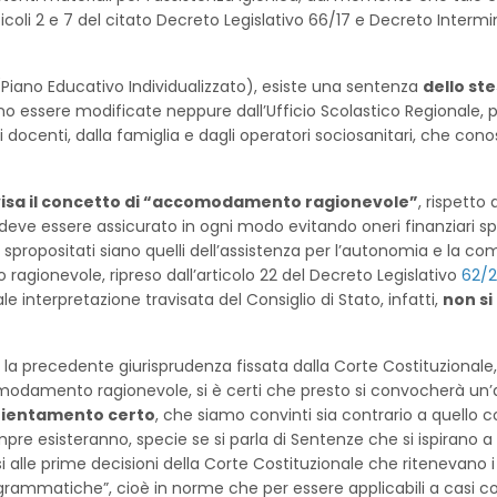
ticoli 2 e 7 del citato Decreto Legislativo 66/17 e Decreto Intermi
Piano Educativo Individualizzato), esiste una sentenza
dello ste
no essere modificate neppure dall’Ufficio Scolastico Regionale, p
ocenti, dalla famiglia e dagli operatori sociosanitari, che conosc
visa il concetto di “accomodamento ragionevole”
, rispetto 
ità deve essere assicurato in ogni modo evitando oneri finanziari spr
ari spropositati siano quelli dell’assistenza per l’autonomia e la c
agionevole, ripreso dall’articolo 22 del Decreto Legislativo
62/
e interpretazione travisata del Consiglio di Stato, infatti,
non si
la precedente giurisprudenza fissata dalla Corte Costituzionale, d
modamento ragionevole, si è certi che presto si convocherà un’a
rientamento certo
, che siamo convinti sia contrario a quello
mpre esisteranno, specie se si parla di Sentenze che si ispirano 
nsi alle prime decisioni della Corte Costituzionale che ritenevano 
ogrammatiche”, cioè in norme che per essere applicabili a casi c