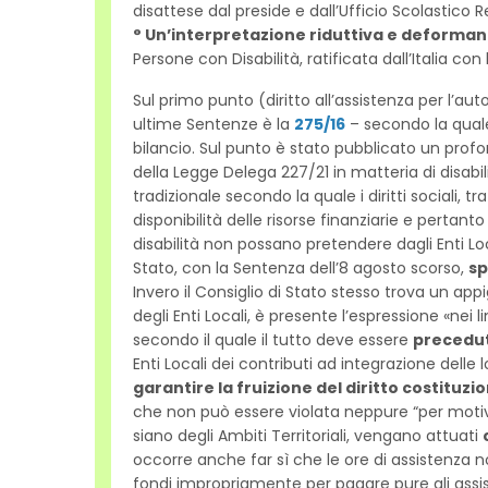
disattese dal preside e dall’Ufficio Scolastico R
° Un’interpretazione riduttiva e deforma
Persone con Disabilità, ratificata dall’Italia co
Sul primo punto (diritto all’assistenza per l’
ultime Sentenze è la
275/16
– secondo la quale 
bilancio. Sul punto è stato pubblicato un pro
della Legge Delega 227/21 in matteria di disabil
tradizionale secondo la quale i diritti sociali, t
disponibilità delle risorse finanziarie e perta
disabilità non possano pretendere dagli Enti Loc
Stato, con la Sentenza dell’8 agosto scorso,
sp
Invero il Consiglio di Stato stesso trova un appi
degli Enti Locali, è presente l’espressione «nei 
secondo il quale il tutto deve essere
precedut
Enti Locali dei contributi ad integrazione delle
garantire la fruizione del diritto costituzio
che non può essere violata neppure “per motivi
siano degli Ambiti Territoriali, vengano attuati
occorre anche far sì che le ore di assistenza n
fondi impropriamente per pagare pure gli assi