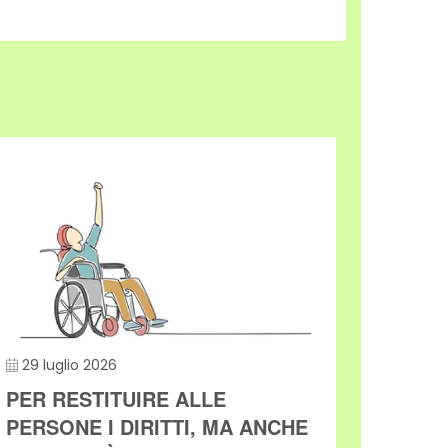
29 luglio 2026
27 lu
PER RESTITUIRE ALLE
DISA
PERSONE I DIRITTI, MA ANCHE
UN L