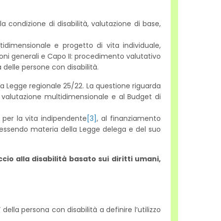
 condizione di disabilità, valutazione di base,
idimensionale e progetto di vita individuale,
ioni generali e Capo II: procedimento valutativo
elle persone con disabilità.
la Legge regionale 25/22. La questione riguarda
lla valutazione multidimensionale e al Budget di
 per la vita indipendente
[3]
, al finanziamento
on essendo materia della Legge delega e del suo
o alla disabilità basato sui diritti umani,
ella persona con disabilità a definire l’utilizzo