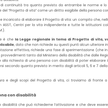
 di continuità tra quanto previsto da entrambe le norme e lo 
e del “Progetto di vita” come un diritto esigibile della persona con
e incaricato di elaborare il Progetto di vita: un compito che, n
SST, Centri per la vita indipendente e tutte le istituzioni co
M.).
are è che
la Legge regionale in tema di Progetto di vita, 
licabile
, dato che non richiede su questi punti alcun ulteriore 
tazione effettiva, richiede una fase di sperimentazione (che in L
i provvedimenti tanto dal Ministero della disabilità che dalle Regi
 alla richiesta di una persona con disabilità di poter elaborare 
arsi secondo quanto previsto in merito dagli articoli 5, 6 e 7 della
ura e degli scopi del Progetto di vita, ci troviamo di fronte
sona con disabilità
on disabilità che può richiederne l’attivazione e che deve esser