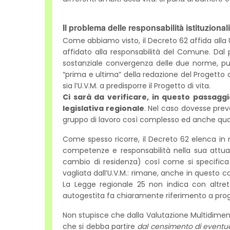
Il problema delle responsabilità istituzionali
Come abbiamo visto, il Decreto 62 affida alla U
affidato alla responsabilità del Comune. Dal 
sostanziale convergenza delle due norme, pur 
“prima e ultima” della redazione del Progetto 
sia l’U.V.M. a predisporre il Progetto di vita.
Ci sarà da verificare, in questo passaggi
legislativa regionale
. Nel caso dovesse prev
gruppo di lavoro così complesso ed anche quali 
Come spesso ricorre, il Decreto 62 elenca in 
competenze e responsabilità nella sua attuaz
cambio di residenza) così come si specifica
vagliata dall’U.V.M.: rimane, anche in questo c
La Legge regionale 25 non indica con altrett
autogestita fa chiaramente riferimento a proget
Non stupisce che dalla Valutazione Multidimens
che si debba partire
dal censimento di eventuali