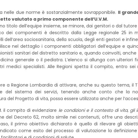
tta nelle due norme è sostanzialmente sovrapponibile.
Il gran
ggetto valutato a primo componente dell’U.V.M.
ieno titolo dell’equipe insieme, se minore, dai genitori o dal tut
enco dei componenti è descritto dalla Legge regionale 25 in 
i dell’area sociosanitaria, della scuola, degli enti gestori e infin
lisce nel dettaglio i componenti obbligatori dell’equipe e quind
nisti sanitari del distretto sanitario e, quando coinvolti, anche
cina generale o il pediatra. L’elenco si allunga con ulteriori fi
ltri medici specialisti. Alle Regioni spetta il compito, entro sei
e a Regione Lombardia di attivare, anche su questo tema, il T
one del sistema dei servizi, tenendo anche conto che la no
ura del Progetto di vita, possa essere utilizzata anche per l’acce
. il compito di evidenziare
le condizioni e il contesto di vita, gli 
ne del Decreto 62, molto simile nei contenuti, offre una descriz
, il primo obiettivo dichiarato è quello di rilevare gli obietti
 indicato come esito del processo di valutazione la definizion
 facilitatori e di condizioni di salute.