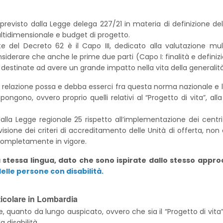
evisto dalla Legge delega 227/21 in materia di definizione della
idimensionale e budget di progetto.
 del Decreto 62 è il Capo III, dedicato alla valutazione mult
iderare che anche le prime due parti (Capo I: finalità e definiz
tinate ad avere un grande impatto nella vita della generalità d
le relazione possa e debba esserci fra questa norma nazionale e 
ppongono, ovvero proprio quelli relativi al “Progetto di vita”, a
alla Legge regionale 25 rispetto all’implementazione dei centri
evisione dei criteri di accreditamento delle Unità di offerta, n
ompletamente in vigore.
essa lingua, dato che sono ispirate dallo stesso approcci
elle persone con disabilità.
articolare in Lombardia
e, quanto da lungo auspicato, ovvero che sia il “Progetto di vita” d
a disabilità.