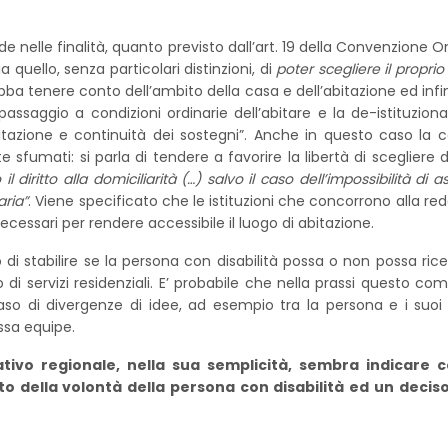
e nelle finalità, quanto previsto dall’art. 19 della Convenzione On
sia quello, senza particolari distinzioni, di
poter scegliere il propri
bba tenere conto dell’ambito della casa e dell’abitazione ed infin
il passaggio a condizioni ordinarie dell’abitare e la de-istituzio
bitazione e continuità dei sostegni”. Anche in questo caso la co
fumati: si parla di tendere a favorire la libertà di scegliere 
l diritto alla domiciliarità (…) salvo il caso dell’impossibilità di a
aria”
. Viene specificato che le istituzioni che concorrono alla r
 necessari per rendere accessibile il luogo di abitazione.
di stabilire se la persona con disabilità possa o non possa ric
o di servizi residenziali. E’ probabile che nella prassi questo 
aso di divergenze di idee, ad esempio tra la persona e i suoi f
ssa equipe.
slativo regionale, nella sua semplicità, sembra indicar
tto della volontà della persona con disabilità ed un deci