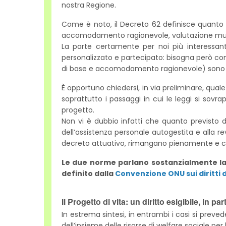
nostra Regione.
Come è noto, il Decreto 62 definisce quanto pr
accomodamento ragionevole, valutazione mult
La parte certamente per noi più interessante
personalizzato e partecipato: bisogna però cons
di base e accomodamento ragionevole) sono des
È opportuno chiedersi, in via preliminare, qua
soprattutto i passaggi in cui le leggi si sovra
progetto.
Non vi è dubbio infatti che quanto previsto d
dell’assistenza personale autogestita e alla r
decreto attuativo, rimangano pienamente e c
Le due norme parlano sostanzialmente la st
definito dalla
Convenzione ONU sui diritti d
Il Progetto di vita: un diritto esigibile, in p
In estrema sintesi, in entrambi i casi si preved
dell’insieme delle risorse di welfare sociale per l