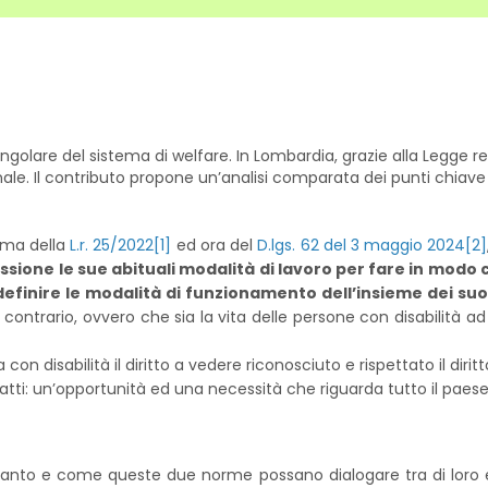
 angolare del sistema di welfare. In Lombardia, grazie alla Legge 
onale. Il contributo propone un’analisi comparata dei punti chiav
rima della
L.r. 25/2022
[1]
ed ora del
D.lgs. 62 del 3 maggio 2024
[2]
ssione le sue abituali modalità di lavoro per fare in modo c
definire le modalità di funzionamento dell’insieme dei suoi
 contrario, ovvero che sia la vita delle persone con disabilità a
con disabilità il diritto a vedere riconosciuto e rispettato il diritt
 fatti: un’opportunità ed una necessità che riguarda tutto il paese 
o
quanto e come queste due norme possano dialogare tra di loro