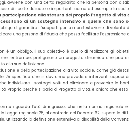
i, avviene con una certa regolarità che la persona con disabi
 caso di scelte delicate e importanti come ad esempio la scelt
a partecipazione alla stesura del proprio Progetto di vita
ecessitano di un sostegno intensivo e quelle che sono 
obbligo di garantire i “supporti per la manifestazione di volontà d
dicare una persona di fiducia che possa facilitare l’espressione 
non è un obbligo. Il suo obiettivo è quello di realizzare gli obiett
 norme: entrambe, prefigurano un progetto dinamico che può es
o alla sua definizione.
lusione e della partecipazione alla vita sociale, come già descrit
ale 25 specifica che si dovranno prevedere interventi capaci d
bba individuare i sostegni volti ad eliminare e prevenire le bar
à. Proprio perché si parla di Progetto di vita, è chiaro che esso 
norme riguarda l’età di ingresso, che nella norma regionale è
 la Legge regionale 25, al contrario del Decreto 62, supera le di
e, utilizzando la definizione estensiva di disabilità della Conven