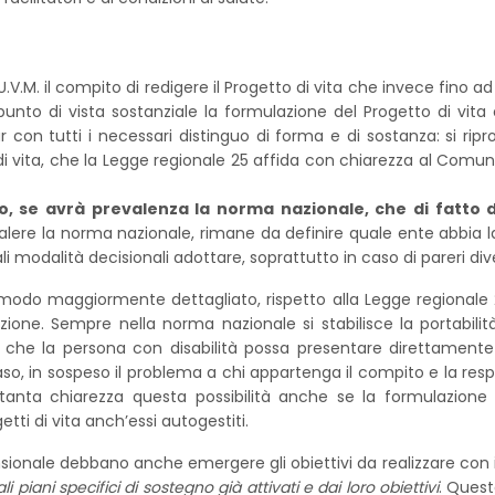
.V.M. il compito di redigere il Progetto di vita che invece fino a
punto di vista sostanziale la formulazione del Progetto di vit
con tutti i necessari distinguo di forma e di sostanza: si ripr
di vita, che la Legge regionale 25 affida con chiarezza al Comu
o, se avrà prevalenza la norma nazionale, che di fatto d
alere la norma nazionale, rimane da definire quale ente abbia l
modalità decisionali adottare, soprattutto in caso di pareri dive
modo maggiormente dettagliato, rispetto alla Legge regionale 25,
ione. Sempre nella norma nazionale si stabilisce la portabilit
 che la persona con disabilità possa presentare direttament
aso, in sospeso il problema a chi appartenga il compito e la respo
anta chiarezza questa possibilità anche se la formulazione de
ti di vita anch’essi autogestiti.
ionale debbano anche emergere gli obiettivi da realizzare con il 
 piani specifici di sostegno già attivati e dai loro obiettivi
. Quest