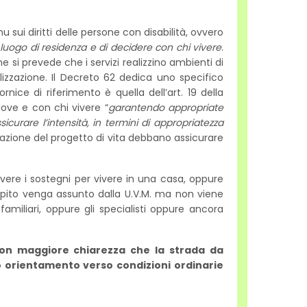
u sui diritti delle persone con disabilità, ovvero
o luogo di residenza e di decidere con chi vivere
.
e si prevede che i servizi realizzino ambienti di
nalizzazione. Il Decreto 62 dedica uno specifico
rnice di riferimento è quella dell’art. 19 della
dove e con chi vivere “
garantendo appropriate
ssicurare l’intensità, in termini di appropriatezza
edazione del progetto di vita debbano assicurare
evere i sostegni per vivere in una casa, oppure
compito venga assunto dalla U.V.M. ma non viene
amiliari, oppure gli specialisti oppure ancora
e con maggiore chiarezza che la strada da
so orientamento verso condizioni ordinarie