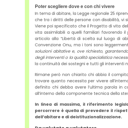
Poter scegliere dove e con chi vivere
In tema di abitare, la Legge regionale 25 riprend
che tra i diritti delle persone con disabilità, vi 
Viene poi specificato che il Progetto di vita de
vita assimilabili a quelli familiari favorendo 
articolo alla “Libertà di scelta sul luogo di a
Convenzione Onu, ma i toni sono leggermente s
soluzioni abitative e, ove richiesto, garantendo i
degli interventi o la qualità specialistica necess
la continuità dei sostegni e tutti gli interventi
Rimane però non chiarito chi abbia il compito 
trovare quanto necessita per vivere all’intern
definito chi debba avere l’ultima parola in c
all’interno della componente tecnica della ste
In linea di massima, il riferimento legi
percorrere è quella di prevedere il rispe
dell’abitare e di deistituzionalizzazione.