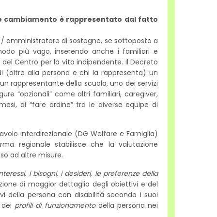
de cambiamento è rappresentato dal fatto
ore / amministratore di sostegno, se sottoposto a
modo più vago, inserendo anche i familiari e
e del Centro per la vita indipendente. Il Decreto
i (oltre alla persona e chi la rappresenta) un
 un rappresentante della scuola, uno dei servizi
gure “opzionali” come altri familiari, caregiver,
 mesi, di “fare ordine” tra le diverse equipe di
avolo interdirezionale (DG Welfare e Famiglia)
rma regionale stabilisce che la valutazione
sso ad altre misure.
interessi, i bisogni, i desideri, le preferenze della
ione di maggior dettaglio degli obiettivi e del
vi della persona con disabilità secondo i suoi
e dei
profili di funzionamento
della persona nei