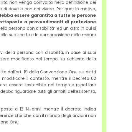
lità non venga coinvolta nella definizione dei
a di dove e con chi vivere. Per questo motivo,
 debba essere garantita a tutte le persone
sottoposte a provvedimenti di protezione
ella persona con disabilità” ed un altro in cui si
delle sue scelte e la comprensione delle misure
ivi della persona con disabilità, in base ai suoi
sere modificato nel tempo, su richiesta della
to dall’art. 19 della Convenzione Onu sui diritti
i modificare il contesto, mentre il Decreto 62
riere, essere sostenibile nel tempo e rispettare
debba riguardare tutti gli ambiti dell’esistenza,
 posta a 12-14 anni, mentre il decreto indica
fferenze storiche con il mondo degli anziani non
zione Onu.