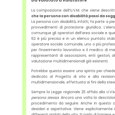
Da valutato a valutatore
La composizione dell’U.V.M. che viene descri
che la persona con disabilità passi da so
La persona con disabilità, infatti, fa parte a p
provvedimenti di protezione giuridica. L’el
comunque gli operatori dell’area sociale e quell
62 è più preciso e in un elenco puntato stabi
operatore sociale comunale, uno o più professio
per l’inserimento lavorativo e il medico di medi
rappresentanti di associazioni, enti gestori, a
valutazione multidimensionali già esistenti.
Potrebbe questa essere una spinta per chieder
dedicato al Progetto di vita e alla revisi
multidimensionale, effettuata ai fini della stes
Sempre la Legge regionale 25 affida alla U.V.M
persona stessa
. Ancora una volta la descrizio
procedimento da seguire. Anche in questo caso
desideri e aspettative. Viene esplicitamente
differenti ambiti della vita. Si parla di barriere e